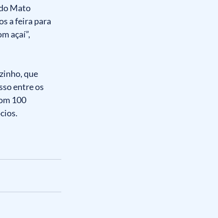
 do Mato 
s a feira para 
m açaí”, 
zinho, que 
so entre os 
com 100 
cios.