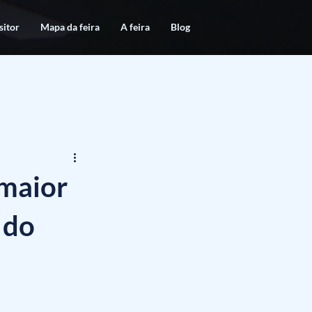
sitor
Mapa da feira
A feira
Blog
 maior
 do