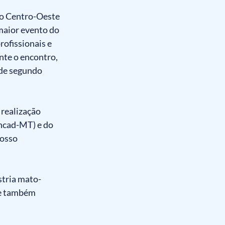
ro Centro-Oeste 
maior evento do 
ofissionais e 
nte o encontro, 
de segundo 
realização 
ncad-MT) e do 
osso 
stria mato-
 e também 