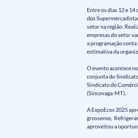
Entre os dias 12 e 1
dos Supermercadistas,
setor na região. Real
empresas do setor var
a programação conta 
estimativa da organiz
O evento acontece no 
conjunta do Sindicat
Sindicato do Comérci
(Sincovaga-MT). 
A ExpoEcos 2025 apre
grossense,  Refrigera
aproveitou a oportuni